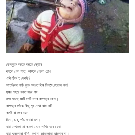
ফেসবুকে করতে করতে স্ক্রোল
থমকে গেল হাত, আটকে গেলো চোখ
একি ঠিক ই দেখছি?
আতঙ্কিত কচি বুকে উদ্ধত তিন তিনটে বন্দুকের নল!
ধূসর শহরে রক্ত রাঙা পথ
শুয়ে আছে সারি সারি সাদা কাপড়ের রোল।
কাপড়ের ফাঁকে কিছু মুখ দেখা যায় কচি
কতই বা হবে বয়স
তিন , চার, পাঁচ অথবা দশ।
যারা দেখলো না কমলা মেঘে পাখির ঘরে ফেরা
যারা শুনলোনা বাঁশি, কখনো জানলোনা ভালোবাসা।