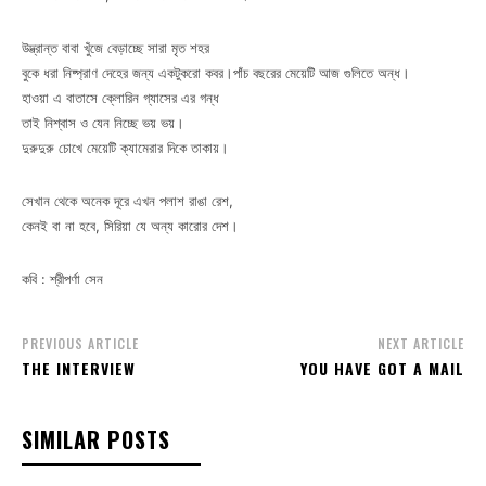
উদ্ভ্রান্ত বাবা খুঁজে বেড়াচ্ছে সারা মৃত শহর
বুকে ধরা নিষ্প্রাণ দেহের জন্য একটুকরো কবর।পাঁচ বছরের মেয়েটি আজ গুলিতে অন্ধ।
হাওয়া এ বাতাসে ক্লোরিন গ্যাসের এর গন্ধ
তাই নিশ্বাস ও যেন নিচ্ছে ভয় ভয়।
দুরুদুরু চোখে মেয়েটি ক্যামেরার দিকে তাকায়।
সেখান থেকে অনেক দূরে এখন পলাশ রাঙা রেশ,
কেনই বা না হবে, সিরিয়া যে অন্য কারোর দেশ।
কবি : শ্রীপর্ণা সেন
PREVIOUS ARTICLE
NEXT ARTICLE
THE INTERVIEW
YOU HAVE GOT A MAIL
SIMILAR POSTS