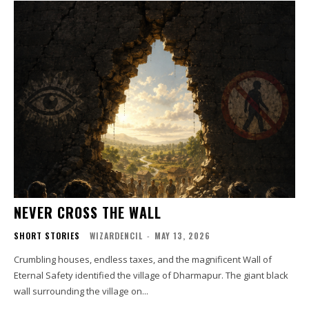
NEVER CROSS THE WALL
SHORT STORIES
WIZARDENCIL
-
MAY 13, 2026
Crumbling houses, endless taxes, and the magnificent Wall of
Eternal Safety identified the village of Dharmapur. The giant black
wall surrounding the village on...